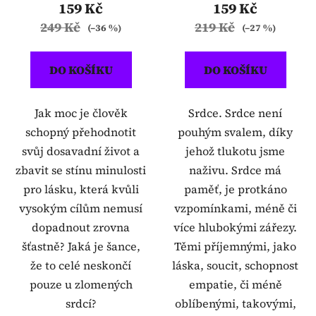
159 Kč
159 Kč
249 Kč
219 Kč
(–36 %)
(–27 %)
DO KOŠÍKU
DO KOŠÍKU
Jak moc je člověk
Srdce. Srdce není
schopný přehodnotit
pouhým svalem, díky
svůj dosavadní život a
jehož tlukotu jsme
zbavit se stínu minulosti
naživu. Srdce má
pro lásku, která kvůli
paměť, je protkáno
vysokým cílům nemusí
vzpomínkami, méně či
dopadnout zrovna
více hlubokými zářezy.
šťastně? Jaká je šance,
Těmi příjemnými, jako
že to celé neskončí
láska, soucit, schopnost
pouze u zlomených
empatie, či méně
srdcí?
oblíbenými, takovými,