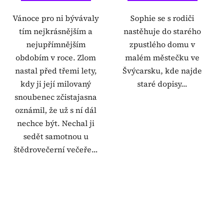
Vánoce pro ni bývávaly
Sophie se s rodiči
tím nejkrásnějším a
nastěhuje do starého
nejupřímnějším
zpustlého domu v
obdobím v roce. Zlom
malém městečku ve
nastal před třemi lety,
Švýcarsku, kde najde
kdy ji její milovaný
staré dopisy...
snoubenec zčistajasna
oznámil, že už s ní dál
nechce být. Nechal ji
sedět samotnou u
štědrovečerní večeře...