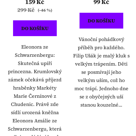
159 Kč
99 Kč
299 Kč
(–46 %)
DO KOŠÍKU
DO KOŠÍKU
Vánoční pohádkový
Eleonora ze
příběh pro každého.
Schwarzenbergu:
Filip Ušák je malý kluk s
Skutečná upíří
velkým trápením. Děti
princezna. Krumlovský
se posmívají jeho
zámek očekává příjezd
velkým uším, což ho
hraběnky Markéty
moc trápí. Jednoho dne
Marie Černínové z
se z obyčejných uší
Chudenic. Právě zde
stanou kouzelné...
sídlí urozená kněžna
Eleonora Amálie ze
Schwarzenbergu, která