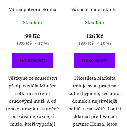
Vdaná potvora ekniha
Vánoční anděl ekniha
Skladem
Skladem
99 Kč
126 Kč
159 Kč
169 Kč
(–37 %)
(–25 %)
DO KOŠÍKU
DO KOŠÍKU
Věštkyně ze sousedství
Třicetiletá Markéta
předpověděla Milušce
miluje svou práci na
setkání se třemi
zubní hygieně, své auto,
osudovými muži. A od
domek a nejskvělejší
toho okamžiku skutečně
babičku na světě. Loni ji
potkává nejrůznější
zklamal před Vánoci
muže, kteří vypadají
partner Honza, letos