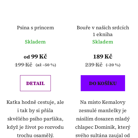
Psina s princem
Bouře v našich srdcích
1 ekniha
Skladem
Skladem
99 Kč
189 Kč
od
199 Kč
239 Kč
(až –50 %)
(–20 %)
DETAIL
DO KOŠÍKU
Katka hodně cestuje, ale
Na místo Kemalovy
i tak by si přála
zesnulé manželky je
skvělého psího parťáka,
násilím dosazen mladý
když je život po rozvodu
chlapec Dominik, který
trochu osamělý.
svého sultána zaujal od