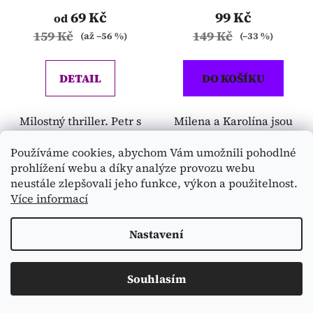
69 Kč
99 Kč
od
159 Kč
149 Kč
(až –56 %)
(–33 %)
DETAIL
DO KOŠÍKU
Milostný thriller. Petr s
Milena a Karolína jsou
Anitou se vzdali
nejlepšími
Používáme cookies, abychom Vám umožnili pohodlné
myšlenek na rozvod,
kamarádkami již od
prohlížení webu a díky analýze provozu webu
aby zkusili začít znovu.
dětství. Společně sní, že
neustále zlepšovali jeho funkce, výkon a použitelnost.
Užívají si romantický
se jednou dostanou do
Více informací
pobyt v luxusním
ciziny. Povede se.
hotelu, ale v noci se
Milena se vdává v Itálii.
Nastavení
nevyhnou ostrému
Karolína míří do
slovnímu střetu. Petr
Austrálie. E-kniha -
Souhlasím
vyhodí manželku na
epub + mobi
chodbu úplně nahou...