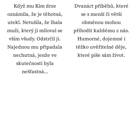
Když mu Kim drze
Dvanáct příběhů, které
oznámila, že je těhotná,
se s menší či větší
utekl. Netušila, že lhala
obměnou mohou
muži, který ji miloval se
přihodit každému z nás.
vším všudy. Odstrčil ji.
Humorné, dojemné i
Najednou mu připadala
těžko uvěřitelné děje,
nechutná, jenže ve
které píše sám život.
skutečnosti byla
nešťastná...