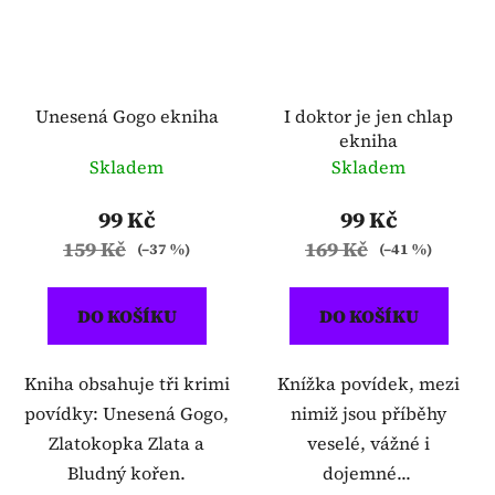
Unesená Gogo ekniha
I doktor je jen chlap
ekniha
Skladem
Skladem
99 Kč
99 Kč
159 Kč
169 Kč
(–37 %)
(–41 %)
DO KOŠÍKU
DO KOŠÍKU
Kniha obsahuje tři krimi
Knížka povídek, mezi
povídky: Unesená Gogo,
nimiž jsou příběhy
Zlatokopka Zlata a
veselé, vážné i
Bludný kořen.
dojemné...