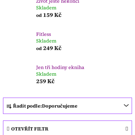
Život ještě nekončí
Skladem
159 Kč
od
Fitless
Skladem
249 Kč
od
Jen tři hodiny ekniha
Skladem
259 Kč
Ř
Řadit podle:
Doporučujeme
a
z
e
OTEVŘÍT FILTR
n