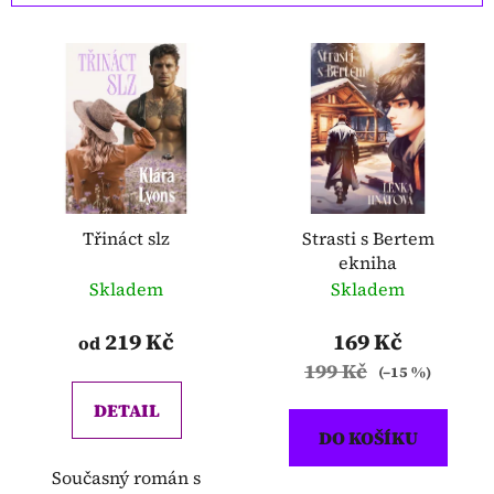
í
V
p
ý
r
p
o
i
d
s
u
p
k
r
t
o
Třináct slz
Strasti s Bertem
ů
ekniha
d
Skladem
Skladem
u
k
219 Kč
169 Kč
od
t
199 Kč
(–15 %)
ů
DETAIL
DO KOŠÍKU
Současný román s