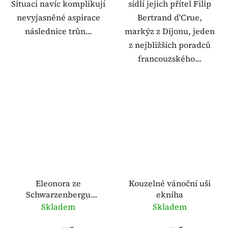
Situaci navíc komplikují
sídlí jejich přítel Filip
nevyjasněné aspirace
Bertrand d'Crue,
následnice trůn...
markýz z Dijonu, jeden
z nejbližších poradců
francouzského...
Eleonora ze
Kouzelné vánoční uši
Schwarzenbergu
ekniha
ekniha
Skladem
Skladem