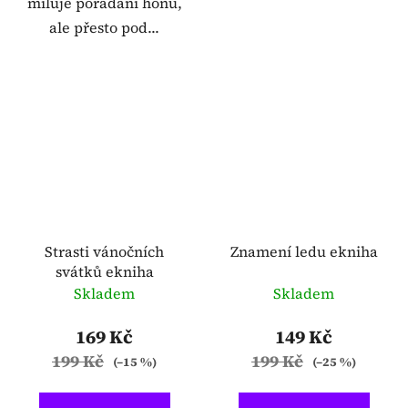
miluje pořádání honů,
ale přesto pod...
Strasti vánočních
Znamení ledu ekniha
svátků ekniha
Skladem
Skladem
169 Kč
149 Kč
199 Kč
199 Kč
(–15 %)
(–25 %)