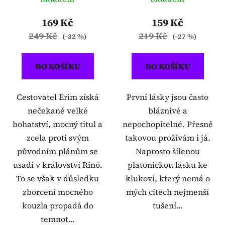
169 Kč
159 Kč
249 Kč
219 Kč
(–32 %)
(–27 %)
DO KOŠÍKU
DO KOŠÍKU
Cestovatel Erim získá
První lásky jsou často
nečekaně velké
bláznivé a
bohatství, mocný titul a
nepochopitelné. Přesně
zcela proti svým
takovou prožívám i já.
původním plánům se
Naprosto šílenou
usadí v království Rinó.
platonickou lásku ke
To se však v důsledku
klukovi, který nemá o
zborcení mocného
mých citech nejmenší
kouzla propadá do
tušení...
temnot...