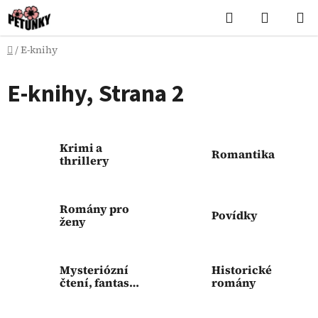
Přejít
Hledat
NÁKUP
na
KOŠÍK
obsah
Domů
/
E-knihy
E-knihy
, Strana 2
Krimi a
Romantika
thrillery
Romány pro
Povídky
ženy
Mysteriózní
Historické
čtení, fantasy,
romány
horory