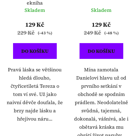
ekniha
Skladem
Skladem
129 Kč
129 Kč
229 Kč
249 Kč
(–43 %)
(–48 %)
DO KOŠÍKU
DO KOŠÍKU
Pravá láska se většinou
Mína zamotala
hledá dlouho,
Danielovi hlavu už od
čtyřicetiletá Tereza o
prvního setkání v
tom ví své. Už jako
obchodě se spodním
naivní děvče doufala, že
prádlem. Neodolatelně
brzy najde lásku a
svůdná, tajemná,
hřejivou náru...
dokonalá, vášnivá, ale i
obětavá kráska mu
obrátí život naruby...