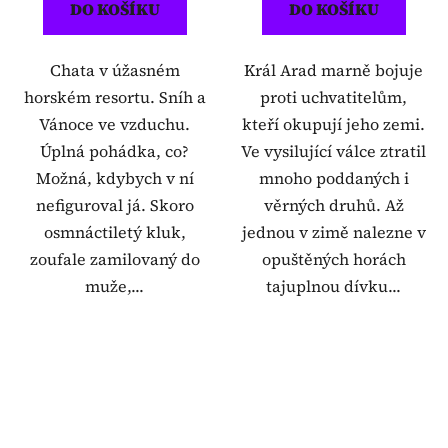
DO KOŠÍKU
DO KOŠÍKU
Chata v úžasném
Král Arad marně bojuje
horském resortu. Sníh a
proti uchvatitelům,
Vánoce ve vzduchu.
kteří okupují jeho zemi.
Úplná pohádka, co?
Ve vysilující válce ztratil
Možná, kdybych v ní
mnoho poddaných i
nefiguroval já. Skoro
věrných druhů. Až
osmnáctiletý kluk,
jednou v zimě nalezne v
zoufale zamilovaný do
opuštěných horách
muže,...
tajuplnou dívku...