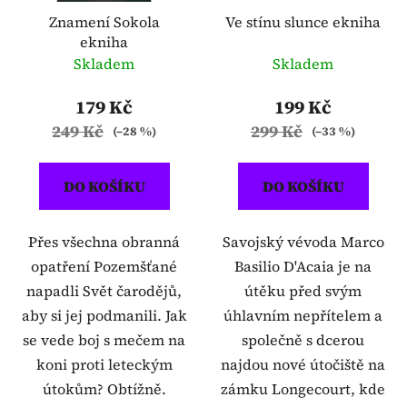
Znamení Sokola
Ve stínu slunce ekniha
ekniha
Skladem
Skladem
179 Kč
199 Kč
249 Kč
299 Kč
(–28 %)
(–33 %)
DO KOŠÍKU
DO KOŠÍKU
Přes všechna obranná
Savojský vévoda Marco
opatření Pozemšťané
Basilio D'Acaia je na
napadli Svět čarodějů,
útěku před svým
aby si jej podmanili. Jak
úhlavním nepřítelem a
se vede boj s mečem na
společně s dcerou
koni proti leteckým
najdou nové útočiště na
útokům? Obtížně.
zámku Longecourt, kde