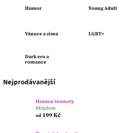
Humor
Young Adult
Vánoce a zima
LGBT+
Dark ero a
romance
Nejprodávanější
Hranice temnoty
Skladem
199 Kč
od