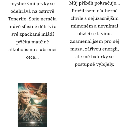
Můj příběh pokračuje…
mystickými prvky se
Prožil jsem nádherné
odehrává na ostrově
chvíle s nejúžasnějším
Tenerife. Sofie neměla
mimoněm a nevnímal
právě šťastné dětství a
blížící se lavinu.
své zpackané mládí
Znamenal jsem pro něj
přičítá matčině
múzu, zářivou energii,
alkoholismu a absenci
ale mé baterky se
otce...
postupně vybíjely.