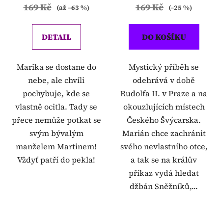
169 Kč
169 Kč
(až –63 %)
(–25 %)
DETAIL
DO KOŠÍKU
Marika se dostane do
Mystický příběh se
nebe, ale chvíli
odehrává v době
pochybuje, kde se
Rudolfa II. v Praze a na
vlastně ocitla. Tady se
okouzlujících místech
přece nemůže potkat se
Českého Švýcarska.
svým bývalým
Marián chce zachránit
manželem Martinem!
svého nevlastního otce,
Vždyť patří do pekla!
a tak se na králův
příkaz vydá hledat
džbán Sněžníků,...