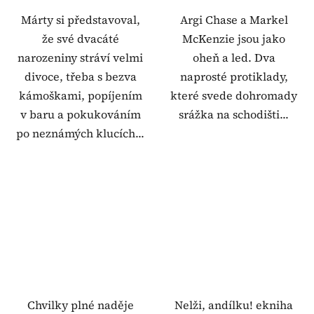
Márty si představoval,
Argi Chase a Markel
že své dvacáté
McKenzie jsou jako
narozeniny stráví velmi
oheň a led. Dva
divoce, třeba s bezva
naprosté protiklady,
kámoškami, popíjením
které svede dohromady
v baru a pokukováním
srážka na schodišti...
po neznámých klucích...
Chvilky plné naděje
Nelži, andílku! ekniha