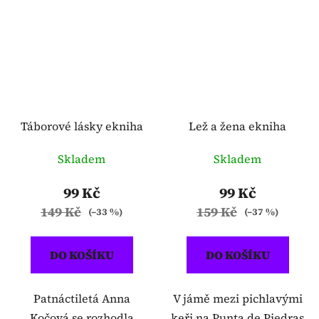
Táborové lásky ekniha
Lež a žena ekniha
Skladem
Skladem
99 Kč
99 Kč
149 Kč
159 Kč
(–33 %)
(–37 %)
DO KOŠÍKU
DO KOŠÍKU
Patnáctiletá Anna
V jámě mezi pichlavými
Kočová se rozhodla
keři na Punta de Piedras