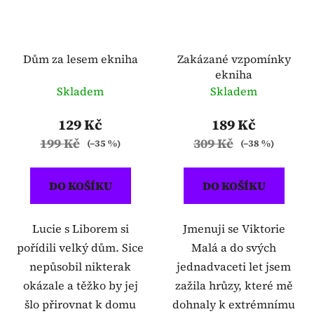
Dům za lesem ekniha
Zakázané vzpomínky
ekniha
Skladem
Skladem
129 Kč
189 Kč
199 Kč
309 Kč
(–35 %)
(–38 %)
DO KOŠÍKU
DO KOŠÍKU
Lucie s Liborem si
Jmenuji se Viktorie
pořídili velký dům. Sice
Malá a do svých
nepůsobil nikterak
jednadvaceti let jsem
okázale a těžko by jej
zažila hrůzy, které mě
šlo přirovnat k domu
dohnaly k extrémnímu