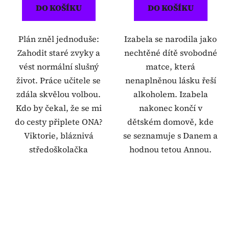
DO KOŠÍKU
DO KOŠÍKU
Plán zněl jednoduše:
Izabela se narodila jako
Zahodit staré zvyky a
nechtěné dítě svobodné
vést normální slušný
matce, která
život. Práce učitele se
nenaplněnou lásku řeší
zdála skvělou volbou.
alkoholem. Izabela
Kdo by čekal, že se mi
nakonec končí v
do cesty připlete ONA?
dětském domově, kde
Viktorie, bláznivá
se seznamuje s Danem a
středoškolačka
hodnou tetou Annou.