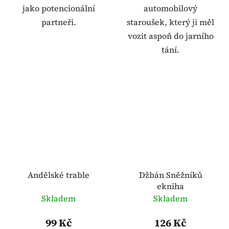
jako potencionální
automobilový
partneři.
staroušek, který ji měl
vozit aspoň do jarního
tání.
Andělské trable
Džbán Sněžníků
ekniha
Skladem
Skladem
99 Kč
126 Kč