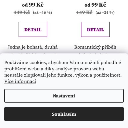
99 Kč
99 Kč
od
od
149 Kč
149 Kč
(až –46 %)
(až –34 %)
DETAIL
DETAIL
Jedna je bohatá, druhá
Romantický příběh
chudá. Obě kradou. A
s krimi zápletkou.
Používáme cookies, abychom Vám umožnili pohodlné
jednou se jejich životní
Někdy je štěstí blízko.
prohlížení webu a díky analýze provozu webu
osudy spojí...
A pes Ben to moc dobře
neustále zlepšovali jeho funkce, výkon a použitelnost.
ví!
Více informací
Nastavení
Souhlasím