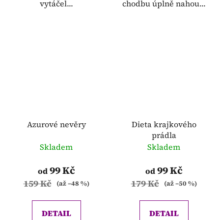
vytáčel...
chodbu úplně nahou...
Azurové nevěry
Dieta krajkového
prádla
Skladem
Skladem
99 Kč
99 Kč
od
od
159 Kč
179 Kč
(až –48 %)
(až –50 %)
DETAIL
DETAIL