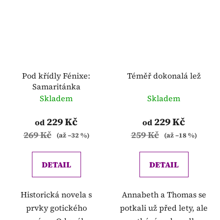
Pod křídly Fénixe:
Téměř dokonalá lež
Samaritánka
Skladem
Skladem
229 Kč
229 Kč
od
od
269 Kč
259 Kč
(až –32 %)
(až –18 %)
DETAIL
DETAIL
Historická novela s
Annabeth a Thomas se
prvky gotického
potkali už před lety, ale