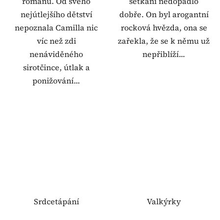
románu. Od svého
setkání nedopadlo
nejútlejšího dětství
dobře. On byl arogantní
nepoznala Camilla nic
rocková hvězda, ona se
víc než zdi
zařekla, že se k němu už
nenáviděného
nepřiblíží...
sirotčince, útlak a
ponižování...
Srdcetápání
Valkýrky