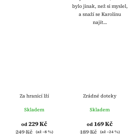
bylo jinak, než si myslel,
a snaží se Karolínu
najít...
Za hranicí lží
Zrádné doteky
Skladem
Skladem
229 Kč
169 Kč
od
od
249 Kč
189 Kč
(až –8 %)
(až –24 %)