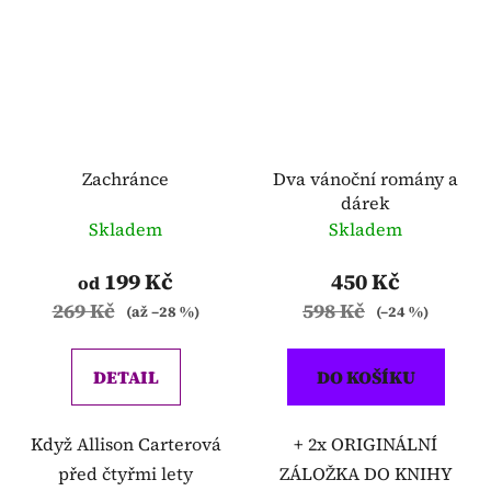
Zachránce
Dva vánoční romány a
dárek
Skladem
Skladem
199 Kč
450 Kč
od
269 Kč
598 Kč
(až –28 %)
(–24 %)
DETAIL
DO KOŠÍKU
Když Allison Carterová
+ 2x ORIGINÁLNÍ
před čtyřmi lety
ZÁLOŽKA DO KNIHY