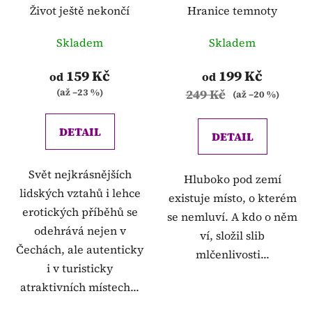
Život ještě nekončí
Hranice temnoty
Skladem
Skladem
159 Kč
199 Kč
od
od
(až –23 %)
249 Kč
(až –20 %)
DETAIL
DETAIL
Svět nejkrásnějších
Hluboko pod zemí
lidských vztahů i lehce
existuje místo, o kterém
erotických příběhů se
se nemluví. A kdo o něm
odehrává nejen v
ví, složil slib
Čechách, ale autenticky
mlčenlivosti...
i v turisticky
atraktivních místech...