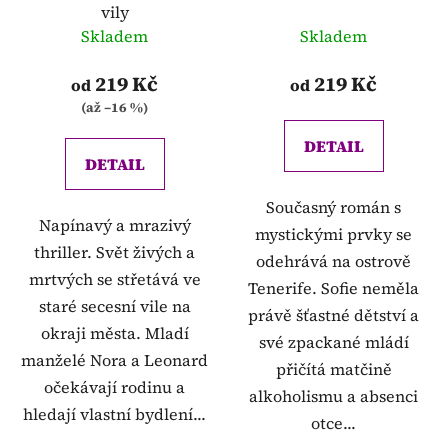
vily
Skladem
Skladem
219 Kč
219 Kč
od
od
(až –16 %)
DETAIL
DETAIL
Současný román s
Napínavý a mrazivý
mystickými prvky se
thriller. Svět živých a
odehrává na ostrově
mrtvých se střetává ve
Tenerife. Sofie neměla
staré secesní vile na
právě šťastné dětství a
okraji města. Mladí
své zpackané mládí
manželé Nora a Leonard
přičítá matčině
očekávají rodinu a
alkoholismu a absenci
hledají vlastní bydlení...
otce...