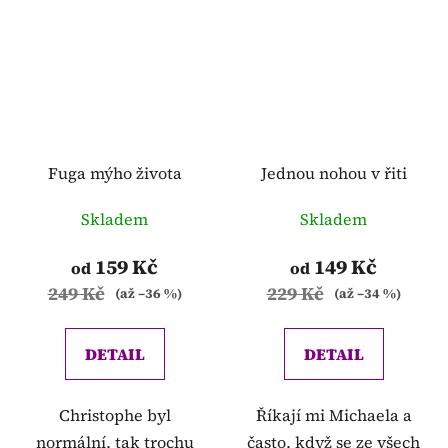
Fuga mýho života
Jednou nohou v řiti
Skladem
Skladem
159 Kč
149 Kč
od
od
249 Kč
229 Kč
(až –36 %)
(až –34 %)
DETAIL
DETAIL
Christophe byl
Říkají mi Michaela a
normální, tak trochu
často, když se ze všech