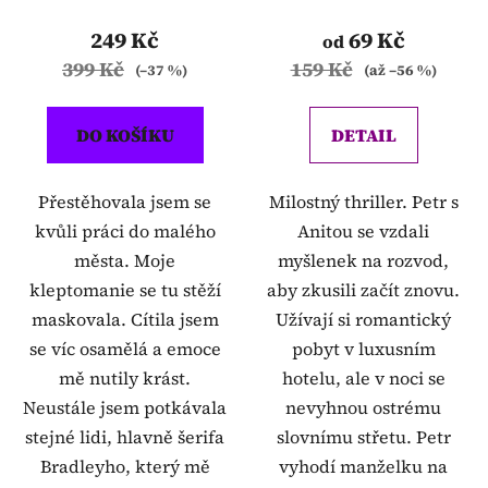
249 Kč
69 Kč
od
399 Kč
159 Kč
(–37 %)
(až –56 %)
DO KOŠÍKU
DETAIL
Přestěhovala jsem se
Milostný thriller. Petr s
kvůli práci do malého
Anitou se vzdali
města. Moje
myšlenek na rozvod,
kleptomanie se tu stěží
aby zkusili začít znovu.
maskovala. Cítila jsem
Užívají si romantický
se víc osamělá a emoce
pobyt v luxusním
mě nutily krást.
hotelu, ale v noci se
Neustále jsem potkávala
nevyhnou ostrému
stejné lidi, hlavně šerifa
slovnímu střetu. Petr
Bradleyho, který mě
vyhodí manželku na