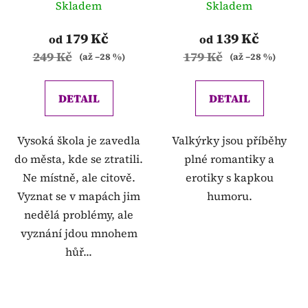
Skladem
Skladem
179 Kč
139 Kč
od
od
249 Kč
179 Kč
(až –28 %)
(až –28 %)
DETAIL
DETAIL
Vysoká škola je zavedla
Valkýrky jsou příběhy
do města, kde se ztratili.
plné romantiky a
Ne místně, ale citově.
erotiky s kapkou
Vyznat se v mapách jim
humoru.
nedělá problémy, ale
vyznání jdou mnohem
hůř...