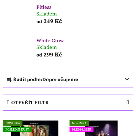
Fitless
Skladem
249 Kč
od
White Crow
Skladem
299 Kč
od
Ř
Řadit podle:
Doporučujeme
a
z
e
OTEVŘÍT FILTR
n
í
V
p
NOVINKA
NOVINKA
ý
r
POSLEDNÍ KUSY
PŘEDPRODEJ