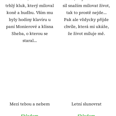
trhlý kluk, který miloval
sil snažím milovat život,
koně a hudbu. Vším mu
tak to prostě nejde…
byly hodiny klavíru u
Pak ale vždycky přijde
paní Monierové a klisna
chvíle, která mi ukáže,
Sheba, o kterou se
že život miluje mě.
staral...
Mezi tebou a nebem
Letní slunovrat
Skladem
Skladem