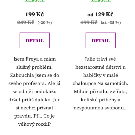
199 Kč
129 Kč
od
249 Kč
199 Kč
(–20 %)
(až –35 %)
DETAIL
DETAIL
Jsem Freya a mám
Julie tráví své
slušný problém.
bezstarostné dětství u
Zabouchla jsem se do
babičky v malé
svého profesora. Ale já
chaloupce Na samotách.
se od něj nedokážu
Miluje přírodu, zvířata,
držet příliš daleko. Jen
keltské příběhy a
si nechci přiznat
nespoutanou svobodu...
pravdu. Pf… Co je
věkový rozdíl?