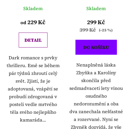
Skladem
Skladem
229 Kč
299 Kč
od
399 Kč
(–25 %)
DETAIL
DO KOŠÍKU
Dark romance s prvky
Nenaplněná láska
thrilleru. Emě se během
Zbyňka a Karolíny
pár týdnů zhroutí celý
skončila před
svět. Zjistí, že je
sedmadvaceti lety vinou
adoptovaná, vzápětí se
osudného
probudí zdrogovaná v
nedorozumění a oba
posteli vedle mrtvého
dva zanechala nešťastné
těla svého nejlepšího
a rozervané. Nyní se
kamaráda...
Zbyněk dozvídá, že vše