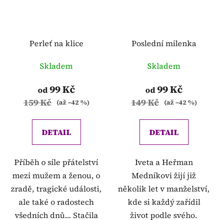
Perleť na klice
Poslední milenka
Skladem
Skladem
99 Kč
99 Kč
od
od
159 Kč
149 Kč
(až –42 %)
(až –42 %)
DETAIL
DETAIL
Příběh o síle přátelství
Iveta a Heřman
mezi mužem a ženou, o
Medníkovi žijí již
zradě, tragické události,
několik let v manželství,
ale také o radostech
kde si každý zařídil
všedních dnů... Stačila
život podle svého.