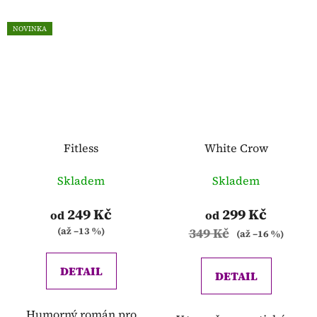
NOVINKA
Fitless
White Crow
Skladem
Skladem
249 Kč
299 Kč
od
od
(až –13 %)
349 Kč
(až –16 %)
DETAIL
DETAIL
Humorný román pro