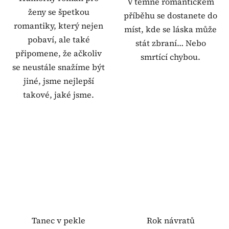
V temně romantickém
ženy se špetkou
příběhu se dostanete do
romantiky, který nejen
míst, kde se láska může
pobaví, ale také
stát zbraní… Nebo
připomene, že ačkoliv
smrtící chybou.
se neustále snažíme být
jiné, jsme nejlepší
takové, jaké jsme.
Tanec v pekle
Rok návratů