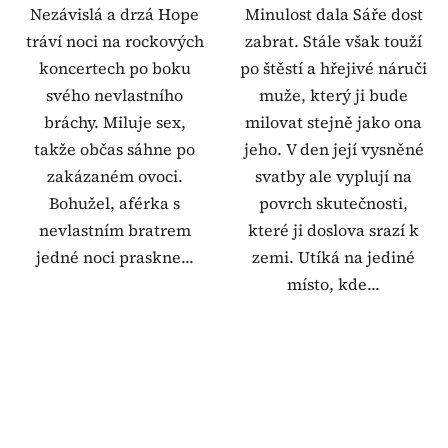
Nezávislá a drzá Hope
Minulost dala Sáře dost
tráví noci na rockových
zabrat. Stále však touží
koncertech po boku
po štěstí a hřejivé náruči
svého nevlastního
muže, který ji bude
bráchy. Miluje sex,
milovat stejně jako ona
takže občas sáhne po
jeho. V den její vysněné
zakázaném ovoci.
svatby ale vyplují na
Bohužel, aférka s
povrch skutečnosti,
nevlastním bratrem
které ji doslova srazí k
jedné noci praskne...
zemi. Utíká na jediné
místo, kde...