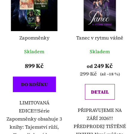
p
o
i
d
s
u
p
k
r
t
o
Zapomněnky
Tanec v rytmu vášně
ů
d
Skladem
Skladem
u
k
899 Kč
249 Kč
od
t
299 Kč
(až –18 %)
ů
DO KOŠÍKU
DETAIL
LIMITOVANÁ
PŘIPRAVUJEME NA
EDICE!!!Série
ZÁŘÍ 2026!!!
Zapomněnky obsahuje 3
PŘEDPRODEJ TIŠTĚNÉ
knihy: Tajemství růží,