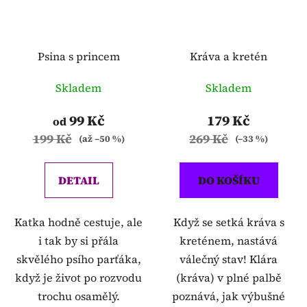
Psina s princem
Kráva a kretén
Skladem
Skladem
99 Kč
179 Kč
od
199 Kč
269 Kč
(až –50 %)
(–33 %)
DETAIL
DO KOŠÍKU
Katka hodně cestuje, ale
Když se setká kráva s
i tak by si přála
kreténem, nastává
skvělého psího parťáka,
válečný stav! Klára
když je život po rozvodu
(kráva) v plné palbě
trochu osamělý.
poznává, jak výbušné