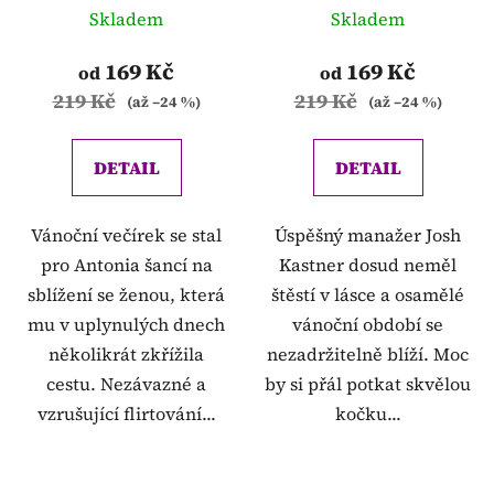
Skladem
Skladem
169 Kč
169 Kč
od
od
219 Kč
219 Kč
(až –24 %)
(až –24 %)
DETAIL
DETAIL
Vánoční večírek se stal
Úspěšný manažer Josh
pro Antonia šancí na
Kastner dosud neměl
sblížení se ženou, která
štěstí v lásce a osamělé
mu v uplynulých dnech
vánoční období se
několikrát zkřížila
nezadržitelně blíží. Moc
cestu. Nezávazné a
by si přál potkat skvělou
vzrušující flirtování...
kočku...