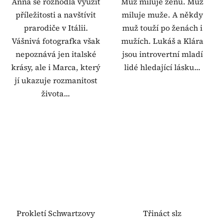
Anna se rozhodla využít
Muž miluje ženu. Muž
příležitosti a navštívit
miluje muže. A někdy
prarodiče v Itálii.
muž touží po ženách i
Vášnivá fotografka však
mužích. Lukáš a Klára
nepoznává jen italské
jsou introvertní mladí
krásy, ale i Marca, který
lidé hledající lásku...
jí ukazuje rozmanitost
života...
Prokletí Schwartzovy
Třináct slz