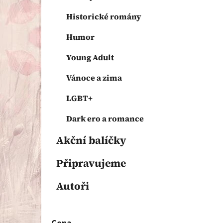
Historické romány
Humor
Young Adult
Vánoce a zima
LGBT+
Dark ero a romance
Akční balíčky
Připravujeme
Autoři