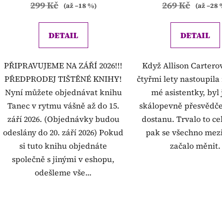
299 Kč
269 Kč
(až –18 %)
(až –28 
DETAIL
DETAIL
PŘIPRAVUJEME NA ZÁŘÍ 2026!!!
Když Allison Cartero
PŘEDPRODEJ TIŠTĚNÉ KNIHY!
čtyřmi lety nastoupila
Nyní můžete objednávat knihu
mé asistentky, byl
Tanec v rytmu vášně až do 15.
skálopevně přesvědčen
září 2026. (Objednávky budou
dostanu. Trvalo to ce
odeslány do 20. září 2026) Pokud
pak se všechno mez
si tuto knihu objednáte
začalo měnit.
společně s jinými v eshopu,
odešleme vše...
O
v