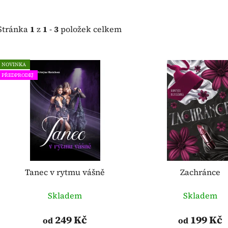
Stránka
1
z
1
-
3
položek celkem
V
NOVINKA
ý
PŘEDPRODEJ
p
i
s
p
r
o
d
Tanec v rytmu vášně
Zachránce
u
k
Skladem
Skladem
t
ů
249 Kč
199 Kč
od
od