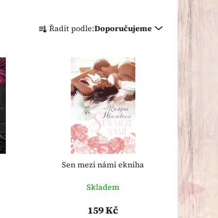
Ř
Řadit podle:
Doporučujeme
a
z
e
n
í
p
r
o
d
u
k
Sen mezi námi ekniha
t
ů
Skladem
159 Kč