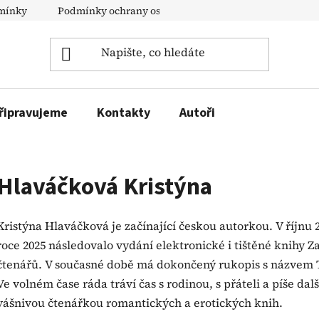
mínky
Podmínky ochrany osobních údajů
Doprava a pl
řipravujeme
Kontakty
Autoři
Hlaváčková Kristýna
Kristýna Hlaváčková je začínající českou autorkou. V říjnu 2
roce 2025 následovalo vydání elektronické i tištěné knihy 
čtenářů. V současné době má dokončený rukopis s názvem T
Ve volném čase ráda tráví čas s rodinou, s přáteli a píše dal
vášnivou čtenářkou romantických a erotických knih.