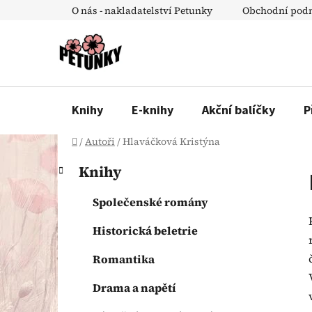
Přejít
O nás - nakladatelství Petunky
Obchodní pod
na
obsah
Knihy
E-knihy
Akční balíčky
P
Domů
/
Autoři
/
Hlaváčková Kristýna
P
K
Přeskočit
Knihy
a
o
kategorie
t
s
Společenské romány
e
t
g
Historická beletrie
r
o
a
r
Romantika
n
i
e
n
Drama a napětí
í