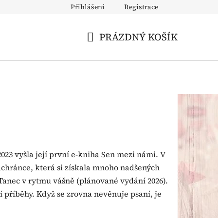
Přihlášení
Registrace
atba
PRÁZDNÝ KOŠÍK
NÁKUPNÍ
KOŠÍK
023 vyšla její první e-kniha Sen mezi námi. V
Zachránce, která si získala mnoho nadšených
anec v rytmu vášně (plánované vydání 2026).
ší příběhy. Když se zrovna nevěnuje psaní, je