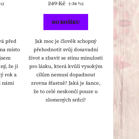
249 Kč
%)
(–36 %)
DO KOŠÍKU
vá před
Jak moc je člověk schopný
 na místo
přehodnotit svůj dosavadní
 jsem
život a zbavit se stínu minulosti
ý, že ji
pro lásku, která kvůli vysokým
lý rok a
cílům nemusí dopadnout
i námi
zrovna šťastně? Jaká je šance,
že to celé neskončí pouze u
zlomených srdcí?