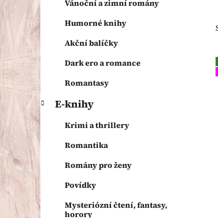
Vánoční a zimní romány
p
a
Humorné knihy
n
Akční balíčky
e
l
Dark ero a romance
Romantasy
E-knihy
Krimi a thrillery
Romantika
Romány pro ženy
Povídky
Mysteriózní čtení, fantasy,
horory