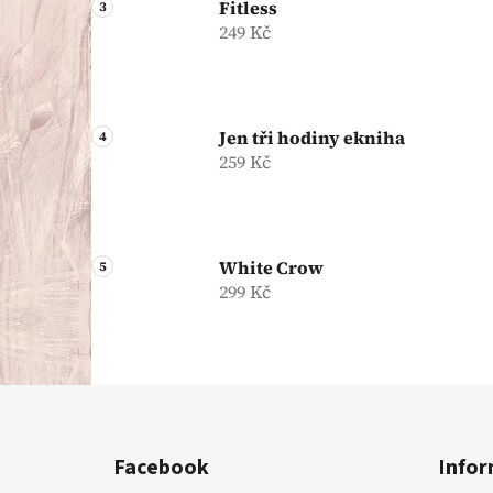
Fitless
249 Kč
Jen tři hodiny ekniha
259 Kč
White Crow
299 Kč
Z
á
Facebook
Infor
p