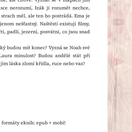
sce nerozumí, Izák jí rozumět nechce,
 strach měl, ale ten ho postrádá. Ema je
enom nešťastný. Naštěstí existují filmy,
tí, padlí, jezerní, posvátní, co jsou snad
jaký budou mít konec? Vyzná se Noah své
Laura minulost? Budou andělé stát při
jim láska zlomí křídla, ruce nebo vaz?
a formáty eknih: epub + mobi!