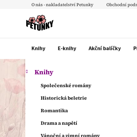
Přejít
O nás - nakladatelství Petunky
Obchodní pod
na
obsah
Knihy
E-knihy
Akční balíčky
P
P
K
Přeskočit
Knihy
a
o
kategorie
t
s
Společenské romány
e
t
g
Historická beletrie
r
o
a
r
Romantika
n
i
e
n
Drama a napětí
í
Vánoční a zimní romány