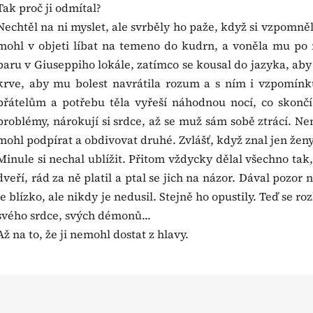
Tak proč ji odmítal?
Nechtěl na ni myslet, ale svrběly ho paže, když si vzpomněl,
mohl v objeti líbat na temeno do kudrn, a voněla mu po 
baru v Giuseppiho lokále, zatímco se kousal do jazyka, aby
krve, aby mu bolest navrátila rozum a s ním i vzpomínku
přátelům a potřebu těla vyřeší náhodnou nocí, co skonč
problémy, nárokují si srdce, až se muž sám sobě ztrácí. Nem
mohl podpírat a obdivovat druhé. Zvlášť, když znal jen ženy, 
Minule si nechal ublížit. Přitom vždycky dělal všechno tak,
dveří, rád za ně platil a ptal se jich na názor. Dával pozor na
je blízko, ale nikdy je nedusil. Stejně ho opustily. Teď se 
svého srdce, svých démonů...
Až na to, že ji nemohl dostat z hlavy.