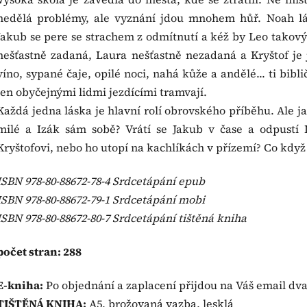
nedělá problémy, ale vyznání jdou mnohem hůř. Noah lá
Jakub se pere se strachem z odmítnutí a kéž by Leo takový
nešťastně zadaná, Laura nešťastně nezadaná a Kryštof je j
víno, sypané čaje, opilé noci, nahá kůže a andělé... ti biblič
jen obyčejnými lidmi jezdícími tramvají.
Každá jedna láska je hlavní rolí obrovského příběhu. Ale 
milé a Izák sám sobě? Vrátí se Jakub v čase a odpustí 
Kryštofovi, nebo ho utopí na kachlíkách v přízemí? Co když 
ISBN 978-80-88672-78-4 Srdcetápání epub
ISBN 978-80-88672-79-1 Srdcetápání mobi
ISBN 978-80-88672-80-7 Srdcetápání tištěná kniha
počet stran: 288
E-kniha:
Po objednání a zaplacení přijdou na Váš email dv
TIŠTĚNÁ KNIHA:
A5, brožovaná vazba, lesklá