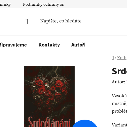
mínky
Podmínky ochrany osobních údajů
Doprava a pl
řipravujeme
Kontakty
Autoři
Domů
/
Knih
Srd
Autor:
Vysoká 
místně,
problé
Varian