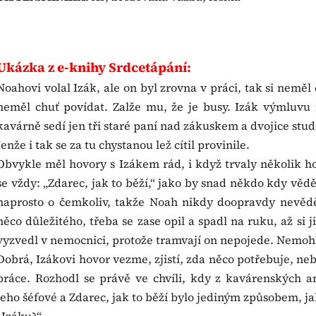
Ukázka z e-knihy Srdcetápání:
Noahovi volal Izák, ale on byl zrovna v práci, tak si neměl
neměl chuť povídat. Zalže mu, že je busy. Izák výmluvu 
kavárně sedí jen tři staré paní nad zákuskem a dvojice stude
Jenže i tak se za tu chystanou lež cítil provinile.
Obvykle měl hovory s Izákem rád, i když trvaly několik h
se vždy: „Zdarec, jak to běží,“ jako by snad někdo kdy věd
naprosto o čemkoliv, takže Noah nikdy doopravdy nevěděl
něco důležitého, třeba se zase opil a spadl na ruku, až si j
vyzvedl v nemocnici, protože tramvají on nepojede. Nemohl
Dobrá, Izákovi hovor vezme, zjistí, zda něco potřebuje, ne
práce. Rozhodl se právě ve chvíli, kdy z kavárenských a
jeho šéfové a Zdarec, jak to běží bylo jediným způsobem, ja