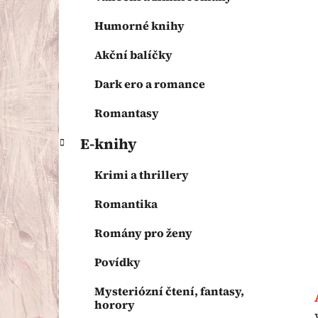
p
a
Humorné knihy
n
Akční balíčky
e
l
Dark ero a romance
Romantasy
E-knihy
Krimi a thrillery
Romantika
Romány pro ženy
Povídky
Mysteriózní čtení, fantasy,
horory