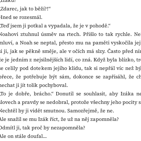
„Izáku?“
„Zdarec, jak to běží?!“
Hned se rozesmál.
„Teď jsem ji potkal a vypadala, že je v pohodě.“
Noahovi ztuhnul úsměv na rtech. Přišlo to tak rychle. Ne
mluví, a Noah se neptal, přesto mu na paměti vyskočila její
si ji, jak se pěkně směje, ale v očích má slzy. Často před n
že je jedním z nejsilnějších lidí, co zná. Když byla blízko,
se celily pod dotekem jejího klidu, tak si nepřál víc než bý
přece, že potřebuje být sám, dokonce se zapřísáhl, že 
nechat ji jít tolik pochyboval.
„To je dobře, brácho.“ Donutil se souhlasit, aby Izáka 
slovech a pravdy se nedobral, protože všechny jeho pocity si
Nechtěl by ji vidět smutnou. Samozřejmě, že ne.
Ale snažil se mu Izák říct, že už na něj zapomněla?
Odmítl ji, tak proč by nezapomněla?
Ale on stále doufal...