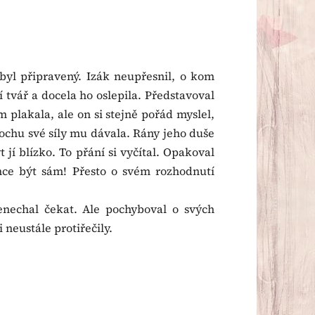
byl připravený. Izák neupřesnil, o kom
 tvář a docela ho oslepila. Představoval
ím plakala, ale on si stejně pořád myslel,
 trochu své síly mu dávala. Rány jeho duše
t jí blízko. To přání si vyčítal. Opakoval
chce být sám! Přesto o svém rozhodnutí
nenechal čekat. Ale pochyboval o svých
 neustále protiřečily.