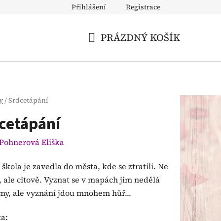
Přihlášení
Registrace
atba
PRÁZDNÝ KOŠÍK
NÁKUPNÍ
KOŠÍK
y
/
Srdcetápání
cetápání
Pohnerová Eliška
škola je zavedla do města, kde se ztratili. Ne
 ale citově. Vyznat se v mapách jim nedělá
my, ale vyznání jdou mnohem hůř...
ta: