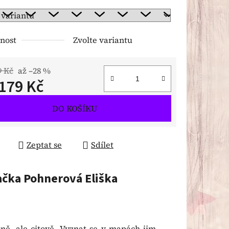
nost
Zvolte variantu
9 Kč
až –28 %
179 Kč
 cena:
DO KOŠÍKU
Zeptat se
Sdílet
ačka
Pohnerová Eliška
tně, ale citově. Vyznat se v mapách jim