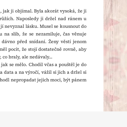
 jak ji objímal. Byla akorát vysoká, že ji
růžích. Naposledy ji držel nad ránem u
 jí nevyznal lásku. Musel se kousnout do
 na slib, že se nezamiluje, čas věnuje
í dávno před snídaní. Ženy věstí jenom
ěl pocit, že stojí dostatečně rovně, aby
co braly, ale nedávaly...
 jak se mělo. Chodil včas a pouštěl je do
 data a na výročí, vážil si jich a držel si
rozhodl nepropadat jejich moci, být pánem