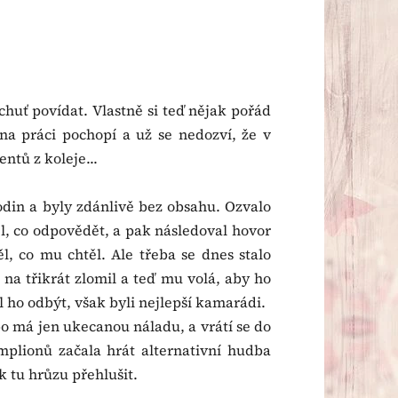
 chuť povídat. Vlastně si teď nějak pořád
na práci pochopí a už se nedozví, že v
ntů z koleje...
odin a byly zdánlivě bez obsahu. Ozvalo
ěl, co odpovědět, a pak následoval hovor
, co mu chtěl. Ale třeba se dnes stalo
i na třikrát zlomil a teď mu volá, aby ho
 ho odbýt, však byli nejlepší kamarádi.
bo má jen ukecanou náladu, a vrátí se do
mplionů začala hrát alternativní hudba
k tu hrůzu přehlušit.