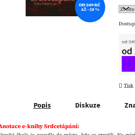
OD 249 KČ
AŽ –28 %
Dostup
od 24
od
Měrná
Tisk
Popis
Diskuze
Zn
Anotace e-knihy Srdcetápání:
Vysoká škola je zavedla do města, kde se ztratili. Ne mís