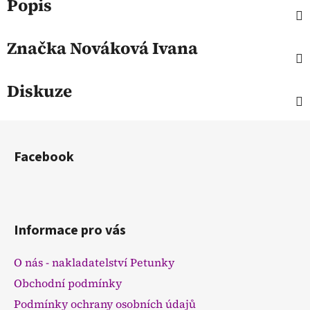
Popis
Značka
Nováková Ivana
Diskuze
Z
á
Facebook
p
a
t
í
Informace pro vás
O nás - nakladatelství Petunky
Obchodní podmínky
Podmínky ochrany osobních údajů