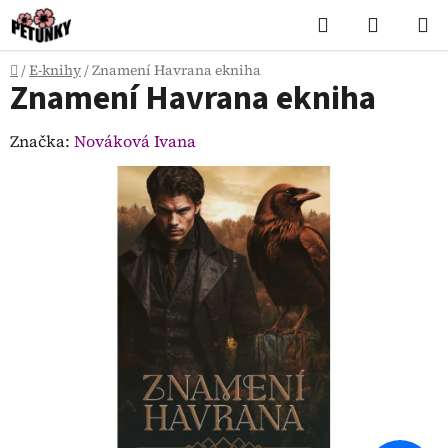
Přejít
Hledat
NÁKUP
na
KOŠÍK
obsah
Domů
/
E-knihy
/
Znamení Havrana ekniha
Znamení Havrana ekniha
Značka:
Nováková Ivana