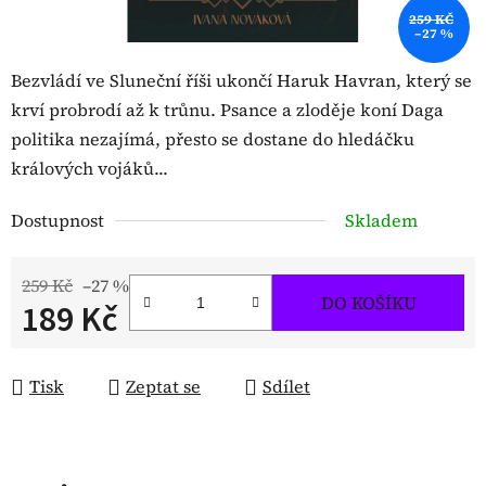
259 KČ
–27 %
Bezvládí ve Sluneční říši ukončí Haruk Havran, který se
krví probrodí až k trůnu. Psance a zloděje koní Daga
politika nezajímá, přesto se dostane do hledáčku
králových vojáků...
Dostupnost
Skladem
259 Kč
–27 %
DO KOŠÍKU
189 Kč
Měrná cena:
Tisk
Zeptat se
Sdílet